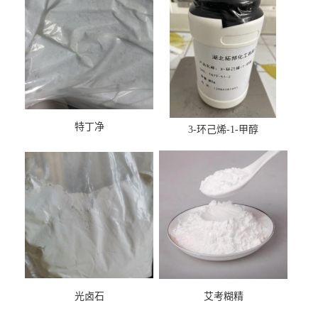
特丁净
3-环己烯-1-甲醇
光卤石
艾考糊精