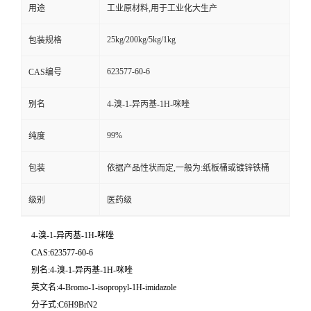
用途
工业原材料,用于工业化大生产
25kg/200kg/5kg/1kg
包装规格
623577-60-6
CAS编号
别名
4-溴-1-异丙基-1H-咪唑
99%
纯度
包装
依据产品性状而定,一般为:纸板桶或镀锌铁桶
级别
医药级
4-溴-1-异丙基-1H-咪唑
CAS:623577-60-6
别名:4-溴-1-异丙基-1H-咪唑
英文名:4-Bromo-1-isopropyl-1H-imidazole
分子式:C6H9BrN2