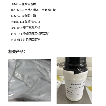
563-41-7 盐酸氨基脲
16753-62-1 甲基乙烯基二甲氧基硅烷
123-95-5 硬脂酸丁酯
69418-26-4 聚季铵盐-33
9002-83-9 聚三氟氯乙烯
1471-17-6 季戊四醇三烯丙基醚
4418-61-5 5-氨基四氮唑
相关产品：