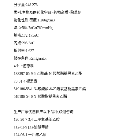
分子量:248.278
类别:生物及医药化学品>药物杂质>除草剂
物化性质:密度:1.266g/cm3
沸点:564.7oCat760mmHg
熔点:172-175oC
闪点:295.3oC
折射率:1.627
储存条件:Refrigerator
4个上游原料
188397-05-9 6-乙酰基-N-羧酸酯褪黑素乙酯
73-31-4 褪黑素
519186-55-1 N-羧酸酯-6-乙酰氧基褪黑素乙酯
519186-54-0 N-羧酸酯褪黑素乙酯
生产厂家优惠供应以下品种,欢迎咨询:
120-20-7 3,4-二甲氧基苯乙胺
112-62-9 (Z)-油酸甲酯
124-06-1 十四酸乙酯