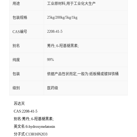
用途
工业原材料,用于工业化大生产
25kg/200kg/5kg/1kg
包装规格
2208-41-5
CAS编号
别名
莠丹; 6-羟基褪黑素;
99%
纯度
包装
依据产品性状而定,一般为:纸板桶或镀锌铁桶
级别
医药级
苏达灭
CAS:2208-41-5
别名:莠丹; 6-羟基褪黑素;
英文名:6-hydroxymelatonin
分子式:C13H16N2O3