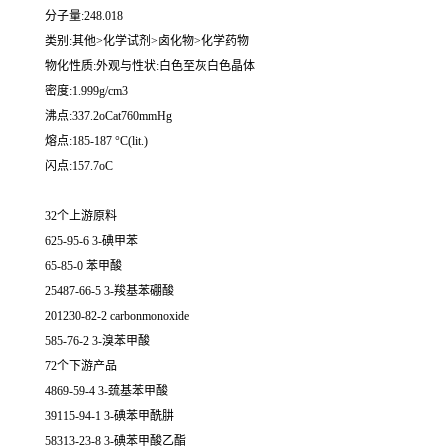
分子量:248.018
类别:其他>化学试剂>卤化物>化学药物
物化性质:外观与性状:白色至灰白色晶体
密度:1.999g/cm3
沸点:337.2oCat760mmHg
熔点:185-187 °C(lit.)
闪点:157.7oC
32个上游原料
625-95-6 3-碘甲苯
65-85-0 苯甲酸
25487-66-5 3-羧基苯硼酸
201230-82-2 carbonmonoxide
585-76-2 3-溴苯甲酸
72个下游产品
4869-59-4 3-巯基苯甲酸
39115-94-1 3-碘苯甲酰肼
58313-23-8 3-碘苯甲酸乙酯