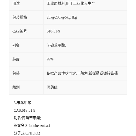
用途
工业原材料,用于工业化大生产
25kg/200kg/5kg/1kg
包装规格
618-51-9
CAS编号
别名
间碘苯甲酸;
99%
纯度
包装
依据产品性状而定,一般为:纸板桶或镀锌铁桶
级别
医药级
3-碘苯甲酸
CAS:618-51-9
别名:间碘苯甲酸;
英文名:3-Iodobenzoicaci
分子式:C7H5IO2