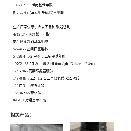
1077-07-2 3-烯丙基苯甲酸
946-65-6 3-(三氟甲基硫代)苯甲酸
生产厂家优惠供应以下品种,欢迎咨询:
4813-57-4 丙烯酸十八酯
552-16-9 邻硝基苯甲酸
522-48-5 盐酸四氢唑林
54396-44-0 2-甲基-3-三氟甲基苯胺
107021-38-5 5-溴-4-氯-3-吲哚基-alpha-D-吡喃半乳糖苷
1752-30-3 丙酮缩氨基硫脲
14970-87-7 2,2'-(1,2-乙二基双氧代)双乙硫醇
12217-34-4 酸性红57
18820-29-6 硫化锰
99-93-4 对羟基苯乙酮
相关产品：