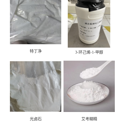
特丁净
3-环己烯-1-甲醇
光卤石
艾考糊精