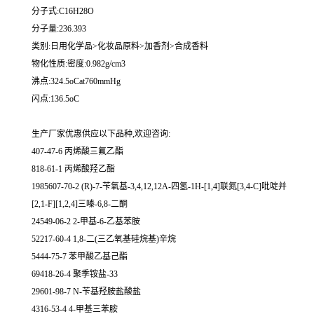
分子式:C16H28O
分子量:236.393
类别:日用化学品>化妆品原料>加香剂>合成香料
物化性质:密度:0.982g/cm3
沸点:324.5oCat760mmHg
闪点:136.5oC
生产厂家优惠供应以下品种,欢迎咨询:
407-47-6 丙烯酸三氟乙酯
818-61-1 丙烯酸羟乙酯
1985607-70-2 (R)-7-苄氧基-3,4,12,12A-四氢-1H-[1,4]联氮[3,4-C]吡啶并
[2,1-F][1,2,4]三嗪-6,8-二酮
24549-06-2 2-甲基-6-乙基苯胺
52217-60-4 1,8-二(三乙氧基硅烷基)辛烷
5444-75-7 苯甲酸乙基己酯
69418-26-4 聚季铵盐-33
29601-98-7 N-苄基羟胺盐酸盐
4316-53-4 4-甲基三苯胺