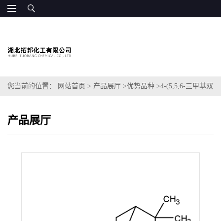
您当前的位置：
网站首页
>
产品展厅
>
优势品种
>
4-(5,5,6-三甲基双
环[2.2.1]庚-2-基)环己-1-醇
产品展厅