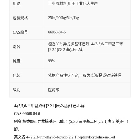
用途
工业原材料,用于工业化大生产
25kg/200kg/5kg/1kg
包装规格
66068-84-6
CAS编号
檀香803; 异龙脑基环己醇; 4-(5,5,6-三甲基二环
别名
[2.2.1]庚-2-基)环己醇;
99%
纯度
包装
依据产品性状而定,一般为:纸板桶或镀锌铁桶
级别
医药级
4-(5,5,6-三甲基双环[2.2.1]庚-2-基)环己-1-醇
CAS:66068-84-6
别名:檀香803; 异龙脑基环己醇; 4-(5,5,6-三甲基二环[2.2.1]庚-2-基)环己
醇;
英文名:4-(2,2,3-trimethyl-5-bicyclo[2.2.1]heptanyl)cyclohexan-1-ol