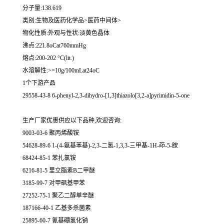
分子量:138.619
类别:生物及医药化学品>医药中间体>
物化性质:外观与性状:淡黄色晶体
沸点:221.8oCat760mmHg
熔点:200-202 °C(lit.)
水溶解性:>=10g/100mLat24oC
1个下游产品
29558-43-8 6-phenyl-2,3-dihydro-[1,3]thiazolo[3,2-a]pyrimidin-5-one
生产厂家优惠供应以下品种,欢迎咨询:
9003-03-6 聚丙烯酸铵
54628-89-6 1-(4-氨基苯基)-2,3-二氢-1,3,3-三甲基-1H-茚-5-胺
68424-85-1 苯扎氯铵
6216-81-5 里立脂素B二甲醚
3185-99-7 对甲砜基甲苯
27252-75-1 聚乙二醇单辛醚
187166-40-1 乙基多杀菌素
25895-60-7 氰基硼氢化钠