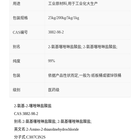
用途
工业原材料,用于工业化大生产
25kg/200kg/5kg/1kg
包装规格
3882-98-2
CAS编号
别名
2-氨基噻唑啉盐酸盐; 2-氨基噻唑啉盐酸盐;
99%
纯度
包装
依据产品性状而定,一般为:纸板桶或镀锌铁桶
级别
医药级
2-氨基-2-噻唑啉盐酸盐
CAS:3882-98-2
别名:2-氨基噻唑啉盐酸盐; 2-氨基噻唑啉盐酸盐;
英文名:2-Amino-2-thiazolinehydrochloride
分子式:C3H7ClN2S