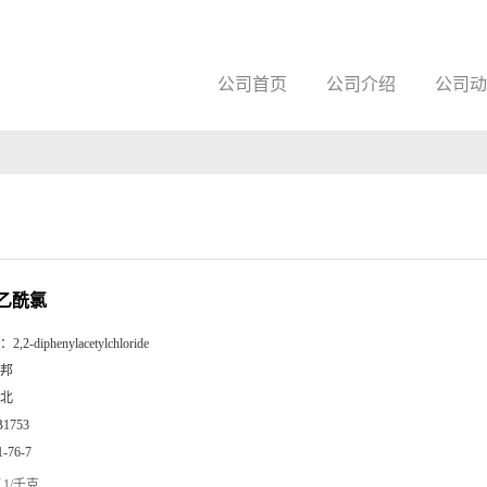
公司首页
公司介绍
公司动
乙酰氯
：
2,2-diphenylacetylchloride
邦
北
B1753
1-76-7
1/千克