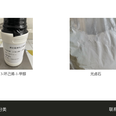
3-环己烯-1-甲醇
光卤石
分类
联