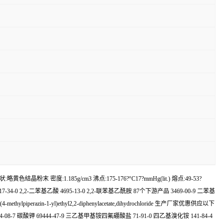
结晶粉末 密度:1.185g/cm3 沸点:175-176?°C17?mmHg(lit.) 熔点:49-53?
草酰氯 117-34-0 2,2-二苯基乙酸 4695-13-0 2,2-联苯基乙酰胺 87个下游产品 3469-00-9 二苯基
 2-(4-methylpiperazin-1-yl)ethyl2,2-diphenylacetate,dihydrochloride 生产厂家优惠供应以下
584-08-7 碳酸钾 69444-47-9 三乙基甲基铵四氟硼酸盐 71-91-0 四乙基溴化铵 141-84-4