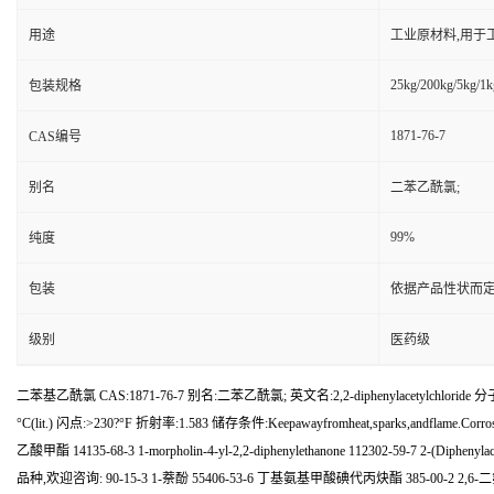
用途
工业原材料,用于
25kg/200kg/5kg/1k
包装规格
1871-76-7
CAS编号
别名
二苯乙酰氯;
99%
纯度
包装
依据产品性状而定
级别
医药级
二苯基乙酰氯 CAS:1871-76-7 别名:二苯乙酰氯; 英文名:2,2-diphenylacetylchlor
°C(lit.) 闪点:>230?°F 折射率:1.583 储存条件:Keepawayfromheat,sparks,andfl
乙酸甲酯 14135-68-3 1-morpholin-4-yl-2,2-diphenylethanone 112302-59-7 2-(Diphenyl
品种,欢迎咨询: 90-15-3 1-萘酚 55406-53-6 丁基氨基甲酸碘代丙炔酯 385-00-2 2,6-