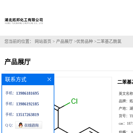
您当前的位置：
网站首页
>
产品展厅
>
优势品种
>
二苯基乙酰氯
产品展厅
联系方式
二苯基
手机：
13986181695
英文名称
品牌：
拓
手机：
13986192185
产地：
湖
手机：
13517263819
货号：
T
cas：
187
Q Q：
价格：
￥