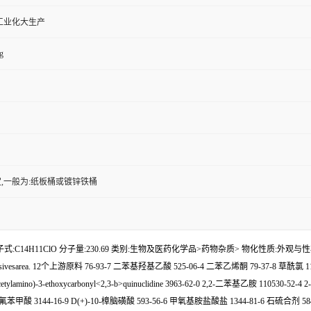
工业化大生产
g
,一般为:纸板桶或镀锌铁桶
ide 分子式:C14H11ClO 分子量:230.69 类别:生物及医药化学品>药物杂质> 物化性质:外观与性状:略黄色
ame.Corrosivesarea. 12个上游原料 76-93-7 二苯基羟基乙酸 525-06-4 二苯乙烯酮 79-37-8 
acetylamino)-3-ethoxycarbonyl<2,3-b>quinuclidine 3963-62-0 2,2-二苯基乙胺 110530-52-4
二氟苯甲酸 3144-16-9 D(+)-10-樟脑磺酸 593-56-6 甲氧基胺盐酸盐 1344-81-6 石硫合剂 