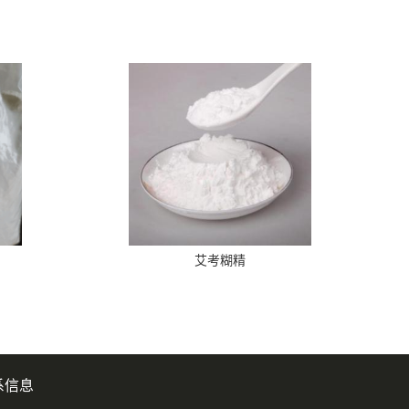
艾考糊精
系信息