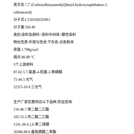
英文名:7,7'-(Carbonylbis(azanediyl))bis(4-hydroxynaphthalene-2-
sulfonicacid)
分子式:C21H16N2O9S2
分子量:504.49
类别:染料及颜料>染料中间体>酸性染料
物化性质:外观与性状:干灰色-白色粉末
密度:1.798g/cm3
熔点:86-88 °C
3个上游原料
87-02-5 7-氨基-4-羟基-2-萘磺酸
75-44-5 光气
32315-10-9 三光气
生产厂家优惠供应以下品种,欢迎咨询:
110-40-7 癸二酸二乙酯
105-53-3 丙二酸二乙酯
1141-38-4 2,6-萘二羧酸
26386-88-9 叠氮磷酸二苯酯