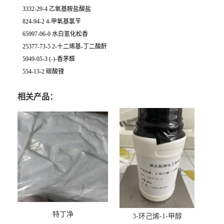
3332-29-4 乙氧基胺盐酸盐
824-94-2 4-甲氧基氯苄
65997-06-0 水白氢化松香
25377-73-5 2-十二烯基-丁二酸酐
5949-05-3 (-)-香茅醛
554-13-2 碳酸锂
相关产品：
特丁净
3-环己烯-1-甲醇