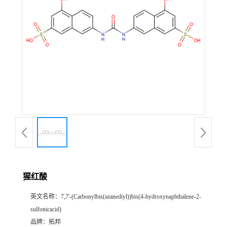
猩红酸
英文名称：
7,7'-(Carbonylbis(azanediyl))bis(4-hydroxynaphthalene-2-
sulfonicacid)
品牌：
拓邦