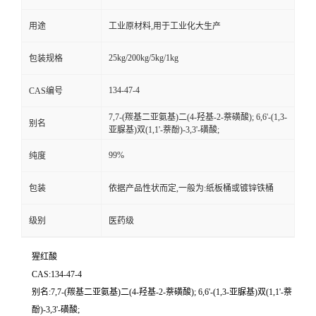
用途
工业原材料,用于工业化大生产
25kg/200kg/5kg/1kg
包装规格
134-47-4
CAS编号
7,7-(羰基二亚氨基)二(4-羟基-2-萘磺酸); 6,6'-(1,3-
别名
亚脲基)双(1,1'-萘酚)-3,3'-磺酸;
99%
纯度
包装
依据产品性状而定,一般为:纸板桶或镀锌铁桶
级别
医药级
猩红酸
CAS:134-47-4
别名:7,7-(羰基二亚氨基)二(4-羟基-2-萘磺酸); 6,6'-(1,3-亚脲基)双(1,1'-萘
酚)-3,3'-磺酸;