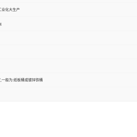
工业化大生产
g
,一般为:纸板桶或镀锌铁桶