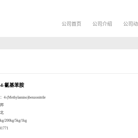
公司首页
公司介绍
公司动
-4-氰基苯胺
：
4-(Methylamino)benzonitrile
邦
北
kg/200kg/5kg/1kg
B1771