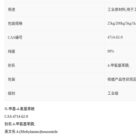
用途
工业原材料,用于
25kg/200kg/5kg/1k
包装规格
4714-62-9
CAS编号
99%
纯度
别名
4-甲氨基苯腈;
包装
依据产品性状而定
级别
工业级
N-甲基-4-氰基苯胺
CAS:4714-62-9
别名:4-甲氨基苯腈;
英文名:4-(Methylamino)benzonitrile