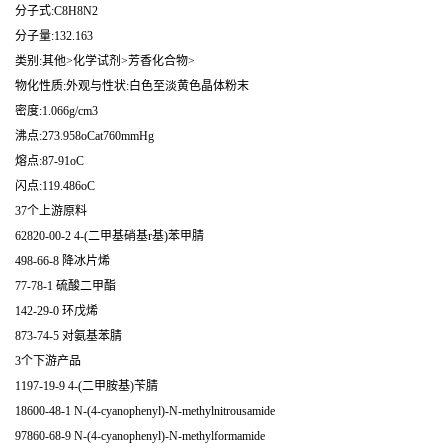
分子式:C8H8N2
分子量:132.163
类别:其他>化学试剂>芳香化合物>
物化性质:外观与性状:白色至淡黄色晶体粉末
密度:1.066g/cm3
沸点:273.958oCat760mmHg
熔点:87-91oC
闪点:119.486oC
37个上游原料
62820-00-2 4-(二甲基硝基r基)苯甲腈
498-66-8 降冰片烯
77-78-1 硫酸二甲酯
142-29-0 环戊烯
873-74-5 对氨基苯腈
3个下游产品
1197-19-9 4-(二甲胺基)苄腈
18600-48-1 N-(4-cyanophenyl)-N-methylnitrousamide
97860-68-9 N-(4-cyanophenyl)-N-methylformamide