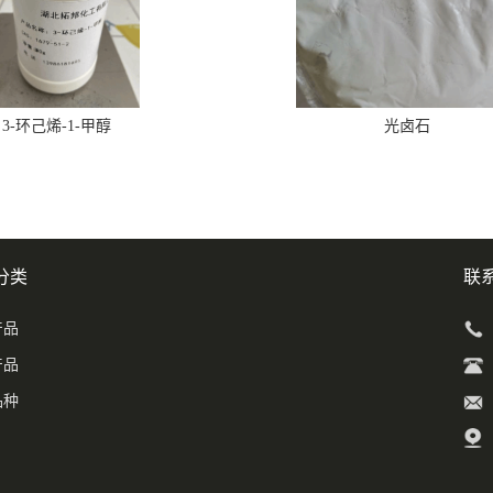
3-环己烯-1-甲醇
光卤石
分类
联
产品
产品
品种