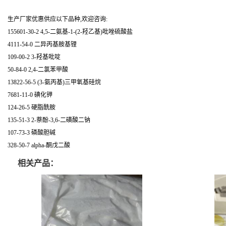
生产厂家优惠供应以下品种,欢迎咨询:
155601-30-2 4,5-二氨基-1-(2-羟乙基)吡唑硫酸盐
4111-54-0 二异丙基胺基锂
109-00-2 3-羟基吡啶
50-84-0 2,4-二氯苯甲酸
13822-56-5 (3-氨丙基)三甲氧基硅烷
7681-11-0 碘化钾
124-26-5 硬脂酰胺
135-51-3 2-萘酚-3,6-二磺酸二钠
107-73-3 磷酸胆碱
328-50-7 alpha-酮戊二酸
相关产品：