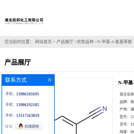
您当前的位置：
网站首页
>
产品展厅
>
优势品种
>
N-甲基-4-氰基苯胺
产品展厅
联系方式
N-甲基
手机：
13986181695
英文名称
品牌：
拓
手机：
13986192185
产地：
湖
手机：
13517263819
型号：
25
货号：
T
Q Q：
纯度：
99