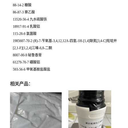
88-14-2 糠酸
86-87-3 萘乙酸
13520-56-4 九水硫酸铁
18917-91-4 乳酸铝
115-28-6 氯菌酸
1985607-70-2 (R)-7-苄氧基-3,4,12,12A-四氢-1H-[1,4]联氮[3,4-C]吡啶并
[2,1-F][1,2,4]三嗪-6,8-二酮
8007-00-9 秘鲁香膏
61279-70-7 硼酸铝
593-56-6 甲氧基胺盐酸盐
相关产品：