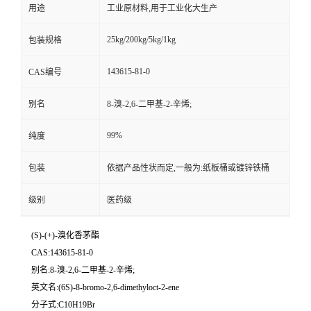
用途
工业原材料,用于工业化大生产
25kg/200kg/5kg/1kg
包装规格
143615-81-0
CAS编号
别名
8-溴-2,6-二甲基-2-辛烯;
99%
纯度
包装
依据产品性状而定,一般为:纸板桶或镀锌铁桶
级别
医药级
(S)-(+)-溴化香茅酯
CAS:143615-81-0
别名:8-溴-2,6-二甲基-2-辛烯;
英文名:(6S)-8-bromo-2,6-dimethyloct-2-ene
分子式:C10H19Br