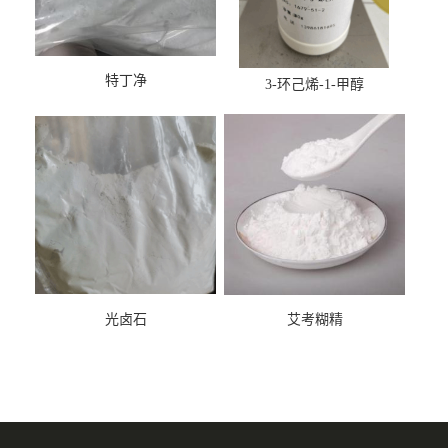
特丁净
3-环己烯-1-甲醇
光卤石
艾考糊精