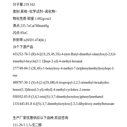
分子量:219.162
类别:其他>化学试剂>卤化物>
物化性质:密度:1.092g/cm3
沸点:235.7oCat760mmHg
闪点:95oC
折射率:n20/D1.474(lit.)
28个下游产品
455252-78-5 (R)-6-[(1S,2S,4S,5S)-4-(tert-Butyl-dimethyl-silanyloxy)-2,6,6-
trimethyl-bicyclo[3.1.1]hept-2-yl]-4-methyl-hexanal
277749-84-5 (2E,4S)-1-benzyloxy-4-methyl-7-(triphenylmethyl)oxyhept-2-
ene
499797-50-1 (S)-4-[2-((5S,6R)-6-Isopropyl-2,2,5-trimethyl-hexahydro-
benzo[1,3]dioxol-5-yl)-ethyl]-4-methyl-cyclohex-2-enone
930102-05-9 (3,4,5-tris((S)-3,7-dimethyloctyloxy)phenyl)methanol
1331445-81-8 4-[(S)-3,7-dimethyloctyloxy]-3,5-dihydroxy-methylbenzoate
生产厂家优惠供应以下品种,欢迎咨询:
111-29-5 1,5-戊二醇