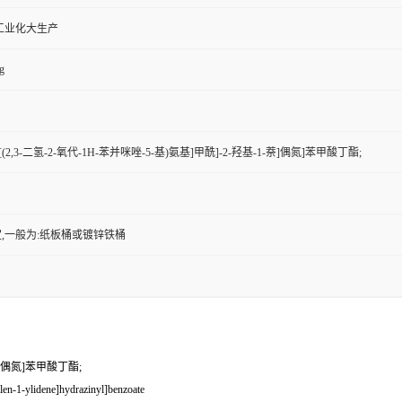
工业化大生产
g
3-[[(2,3-二氢-2-氧代-1H-苯并咪唑-5-基)氨基]甲酰]-2-羟基-1-萘]偶氮]苯甲酸丁酯;
,一般为:纸板桶或镀锌铁桶
-萘]偶氮]苯甲酸丁酯;
en-1-ylidene]hydrazinyl]benzoate