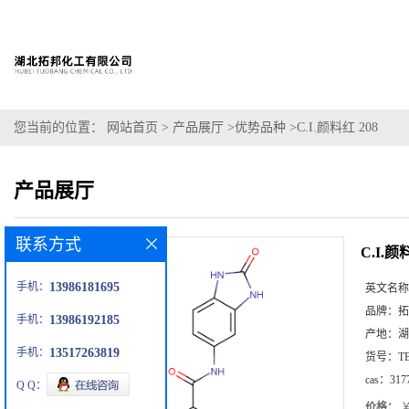
您当前的位置：
网站首页
>
产品展厅
>
优势品种
>
C.I.颜料红 208
产品展厅
联系方式
C.I.颜
手机：
13986181695
英文名称
品牌：
拓
手机：
13986192185
产地：
湖
手机：
13517263819
货号：
T
cas：
317
Q Q：
价格：
￥