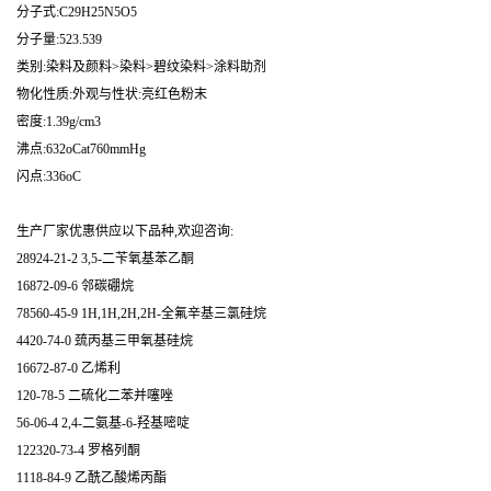
分子式:C29H25N5O5
分子量:523.539
类别:染料及颜料>染料>碧纹染料>涂料助剂
物化性质:外观与性状:亮红色粉末
密度:1.39g/cm3
沸点:632oCat760mmHg
闪点:336oC
生产厂家优惠供应以下品种,欢迎咨询:
28924-21-2 3,5-二苄氧基苯乙酮
16872-09-6 邻碳硼烷
78560-45-9 1H,1H,2H,2H-全氟辛基三氯硅烷
4420-74-0 巯丙基三甲氧基硅烷
16672-87-0 乙烯利
120-78-5 二硫化二苯并噻唑
56-06-4 2,4-二氨基-6-羟基嘧啶
122320-73-4 罗格列酮
1118-84-9 乙酰乙酸烯丙酯