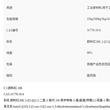
用途
工业原材料,用于
25kg/200kg/5kg/1k
包装规格
31778-10-6
CAS编号
别名
颜料红208; 2-[[
99%
纯度
包装
依据产品性状而定
级别
医药级
C.I.颜料红 208
CAS:31778-10-6
别名:颜料红208; 2-[[3-[[(2,3-二氢-2-氧代-1H-苯并咪唑-5-基)氨基]甲酰]-2-羟基-1
英文名:butyl2-[(2Z)-2-[2-oxo-3-[(2-oxo-1,3-dihydrobenzimidazol-5-yl)carbamoyl]naphthal