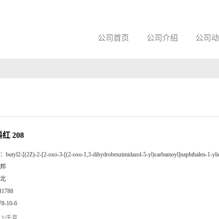
公司首页
公司介绍
公司动
料红 208
：
butyl2-[(2Z)-2-[2-oxo-3-[(2-oxo-1,3-dihydrobenzimidazol-5-yl)carbamoyl]naphthalen-1-yli
邦
北
B1788
78-10-6
1/千克