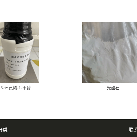
3-环己烯-1-甲醇
光卤石
分类
联