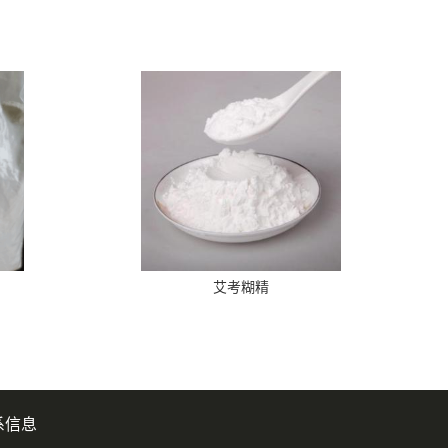
艾考糊精
系信息