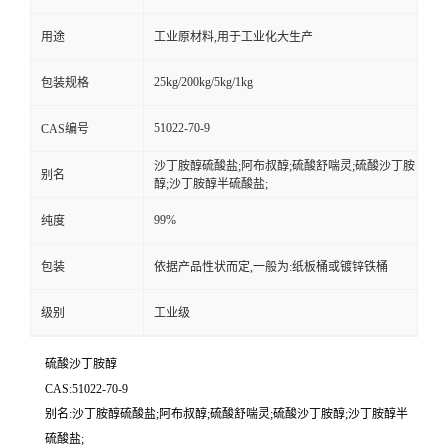
用途
工业原材料,用于工业化大生产
25kg/200kg/5kg/1kg
包装规格
51022-70-9
CAS编号
沙丁胺醇硫酸盐;阿布叔醇;硫酸舒喘灵;硫酸沙丁胺
别名
醇;沙丁胺醇半硫酸盐;
99%
纯度
包装
依据产品性状而定,一般为:纸板桶或镀锌铁桶
级别
工业级
硫酸沙丁胺醇
CAS:51022-70-9
别名:沙丁胺醇硫酸盐;阿布叔醇;硫酸舒喘灵;硫酸沙丁胺醇;沙丁胺醇半
硫酸盐;