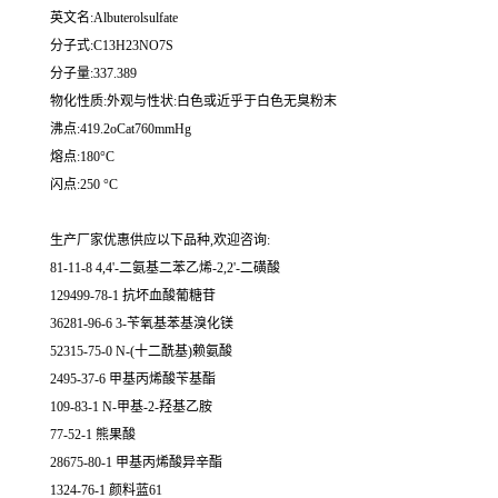
英文名:Albuterolsulfate
分子式:C13H23NO7S
分子量:337.389
物化性质:外观与性状:白色或近乎于白色无臭粉末
沸点:419.2oCat760mmHg
熔点:180°C
闪点:250 °C
生产厂家优惠供应以下品种,欢迎咨询:
81-11-8 4,4'-二氨基二苯乙烯-2,2'-二磺酸
129499-78-1 抗坏血酸葡糖苷
36281-96-6 3-苄氧基苯基溴化镁
52315-75-0 N-(十二酰基)赖氨酸
2495-37-6 甲基丙烯酸苄基酯
109-83-1 N-甲基-2-羟基乙胺
77-52-1 熊果酸
28675-80-1 甲基丙烯酸异辛酯
1324-76-1 颜料蓝61