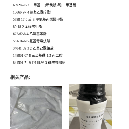
68928-76-7 二甲基二[(新癸酰)氧]二甲基锡
15666-97-4 氰基乙酸辛酯
5788-17-0 反-3-甲氧基丙烯酸甲酯
80-18-2 苯磺酸甲酯
622-62-8 4-乙氧基苯酚
551-16-6 6-氨基青霉烷酸
34041-09-3 2-乙基己酸钼盐
148861-07-8 三乙基硼-1,3-丙二胺
844501-71-9 1H-吡唑-3-硼酸频哪酯
相关产品：