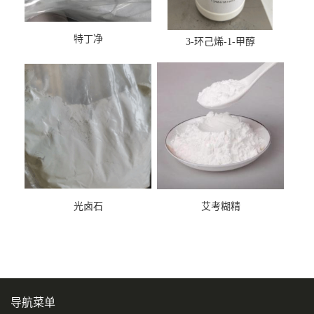
特丁净
3-环己烯-1-甲醇
光卤石
艾考糊精
导航菜单