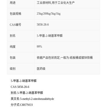
用途
工业原材料,用于工业化大生产
25kg/200kg/5kg/1kg
包装规格
5858-28-6
CAS编号
别名
5-甲基-2-硝基苯甲醛
99%
纯度
包装
依据产品性状而定,一般为:纸板桶或镀锌铁桶
级别
医药级
5-甲基-2-硝基苯甲醛
CAS:5858-28-6
别名:5-甲基-2-硝基苯甲醛
英文名:5-methyl-2-nitrobenzaldehyde
分子式:C8H7NO3