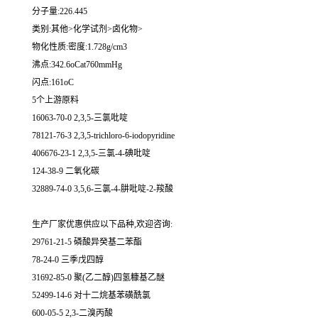
分子量:226.445
类别:其他>化学试剂>卤化物>
物化性质:密度:1.728g/cm3
沸点:342.6oCat760mmHg
闪点:161oC
5个上游原料
16063-70-0 2,3,5-三氯吡啶
78121-76-3 2,3,5-trichloro-6-iodopyridine
406676-23-1 2,3,5-三氯-4-碘吡啶
124-38-9 二氧化碳
32889-74-0 3,5,6-三氯-4-肼吡啶-2-羧酸
生产厂家优惠供应以下品种,欢迎咨询:
29761-21-5 磷酸异癸基二苯酯
78-24-0 三季戊四醇
31692-85-0 聚(乙二醇)四氢糠基乙醚
52499-14-6 对十二烷基苯磺酰氯
600-05-5 2,3-二溴丙酸