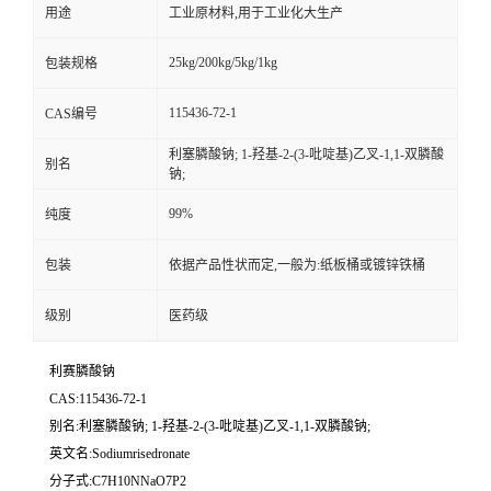
用途
工业原材料,用于工业化大生产
25kg/200kg/5kg/1kg
包装规格
115436-72-1
CAS编号
利塞膦酸钠; 1-羟基-2-(3-吡啶基)乙叉-1,1-双膦酸
别名
钠;
99%
纯度
包装
依据产品性状而定,一般为:纸板桶或镀锌铁桶
级别
医药级
利赛膦酸钠
CAS:115436-72-1
别名:利塞膦酸钠; 1-羟基-2-(3-吡啶基)乙叉-1,1-双膦酸钠;
英文名:Sodiumrisedronate
分子式:C7H10NNaO7P2