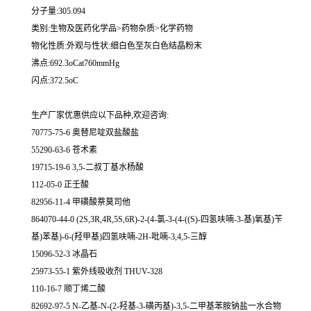
分子量:305.094
类别:生物及医药化学品>药物杂质>化学药物
物化性质:外观与性状:细白色至灰白色结晶粉末
沸点:692.3oCat760mmHg
闪点:372.5oC
生产厂家优惠供应以下品种,欢迎咨询:
70775-75-6 奥替尼啶双盐酸盐
55290-63-6 苍术素
19715-19-6 3,5-二叔丁基水杨酸
112-05-0 正壬酸
82956-11-4 甲磺酸萘莫司他
864070-44-0 (2S,3R,4R,5S,6R)-2-(4-氯-3-(4-((S)-四氢呋喃-3-基)氧基)苄
基)苯基)-6-(羟甲基)四氢呋喃-2H-吡喃-3,4,5-三醇
15096-52-3 冰晶石
25973-55-1 紫外线吸收剂 THUV-328
110-16-7 顺丁烯二酸
82692-97-5 N-乙基-N-(2-羟基-3-磺丙基)-3,5-二甲基苯胺钠盐一水合物