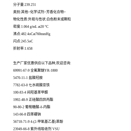
分子量:239.251
类别:其他>化学试剂>芳香化合物>
物化性质:外观与性状:白色粉末或颗粒
密度:1.064 g/mL at20 °C
沸点:482.4oCat760mmHg
闪点:245.5oC
折射率:1.658
生产厂家优惠供应以下品种,欢迎咨询:
69991-67-9 全氟聚醚YR-1800
5470-11-1 盐酸羟胺
7782-63-0 七水硫酸亚铁
100-83-4 间羟基苯甲醛
1992-48-9 正硅酸四异丙酯
90-80-2 葡萄糖酸-δ-内酯
143-66-8 四苯硼钠
56718-71-9 4-(2-甲氧基乙基)苯酚
23949-66-8 紫外线吸收剂 VSU