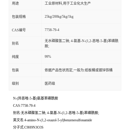
用途
工业原材料,用于工业化大生产
25kg/200kg/5kg/1kg
包装规格
7758-79-4
CAS编号
无水磷酸氢二钠; 4-氨基-N-(1,2-恶唑-5-基)苯磺酰
别名
胺;
99%
纯度
包装
依据产品性状而定,一般为:纸板桶或镀锌铁桶
级别
医药级
N-(异恶唑-5-基)氨基苯磺酰胺
CAS:7758-79-4
别名:无水磷酸氢二钠; 4-氨基-N-(1,2-恶唑-5-基)苯磺酰胺;
英文名:4-amino-N-(1,2-oxazol-5-yl)benzenesulfonamide
分子式:C9H9N3O3S