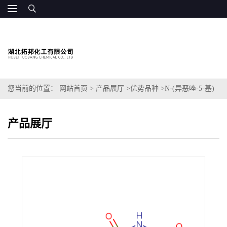
您当前的位置：
网站首页
>
产品展厅
>
优势品种
>
N-(异恶唑-5-基)
氨基苯磺酰胺
产品展厅