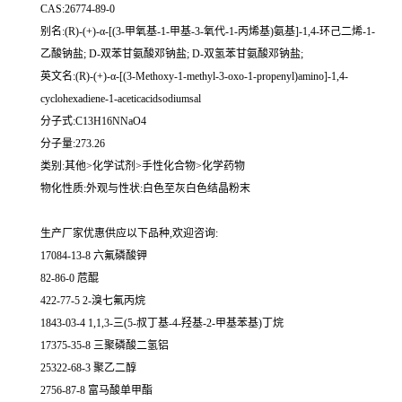
CAS:26774-89-0
别名:(R)-(+)-α-[(3-甲氧基-1-甲基-3-氧代-1-丙烯基)氨基]-1,4-环己二烯-1-
乙酸钠盐; D-双苯甘氨酸邓钠盐; D-双氢苯甘氨酸邓钠盐;
英文名:(R)-(+)-α-[(3-Methoxy-1-methyl-3-oxo-1-propenyl)amino]-1,4-
cyclohexadiene-1-aceticacidsodiumsal
分子式:C13H16NNaO4
分子量:273.26
类别:其他>化学试剂>手性化合物>化学药物
物化性质:外观与性状:白色至灰白色结晶粉末
生产厂家优惠供应以下品种,欢迎咨询:
17084-13-8 六氟磷酸钾
82-86-0 苊醌
422-77-5 2-溴七氟丙烷
1843-03-4 1,1,3-三(5-叔丁基-4-羟基-2-甲基苯基)丁烷
17375-35-8 三聚磷酸二氢铝
25322-68-3 聚乙二醇
2756-87-8 富马酸单甲酯