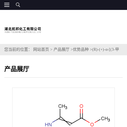
您当前的位置：
网站首页
>
产品展厅
>
优势品种
>
(R)-(+)-α-[(3-甲
氧基-1-甲基-3-氧代-1-丙烯基)氨基]-1,4-环己二烯-1-乙酸 钠盐
产品展厅