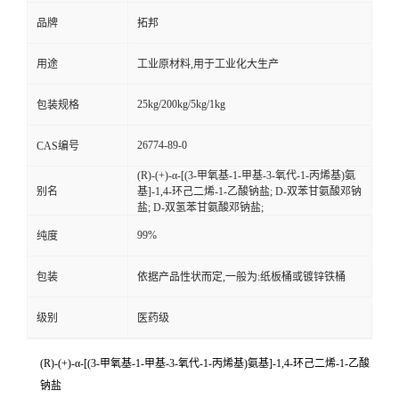
品牌
拓邦
用途
工业原材料,用于工业化大生产
25kg/200kg/5kg/1kg
包装规格
26774-89-0
CAS编号
(R)-(+)-α-[(3-甲氧基-1-甲基-3-氧代-1-丙烯基)氨
别名
基]-1,4-环己二烯-1-乙酸钠盐; D-双苯甘氨酸邓钠
盐; D-双氢苯甘氨酸邓钠盐;
99%
纯度
包装
依据产品性状而定,一般为:纸板桶或镀锌铁桶
级别
医药级
(R)-(+)-α-[(3-甲氧基-1-甲基-3-氧代-1-丙烯基)氨基]-1,4-环己二烯-1-乙酸
钠盐