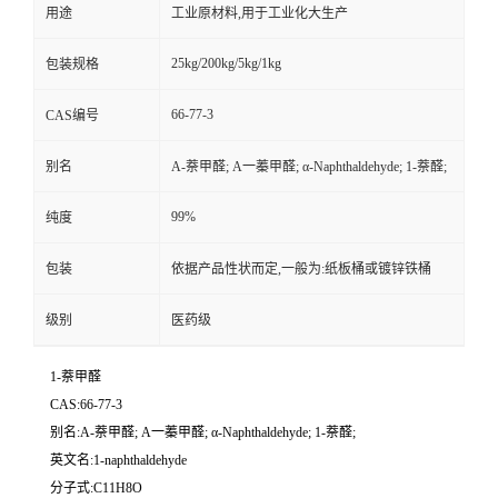
用途
工业原材料,用于工业化大生产
25kg/200kg/5kg/1kg
包装规格
66-77-3
CAS编号
别名
Α-萘甲醛; A一蓁甲醛; α-Naphthaldehyde; 1-萘醛;
99%
纯度
包装
依据产品性状而定,一般为:纸板桶或镀锌铁桶
级别
医药级
1-萘甲醛
CAS:66-77-3
别名:Α-萘甲醛; A一蓁甲醛; α-Naphthaldehyde; 1-萘醛;
英文名:1-naphthaldehyde
分子式:C11H8O