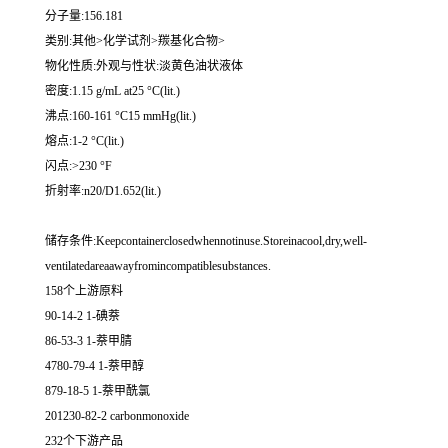
分子量:156.181
类别:其他>化学试剂>羰基化合物>
物化性质:外观与性状:淡黄色油状液体
密度:1.15 g/mL at25 °C(lit.)
沸点:160-161 °C15 mmHg(lit.)
熔点:1-2 °C(lit.)
闪点:>230 °F
折射率:n20/D1.652(lit.)
储存条件:Keepcontainerclosedwhennotinuse.Storeinacool,dry,well-
ventilatedareaawayfromincompatiblesubstances.
158个上游原料
90-14-2 1-碘萘
86-53-3 1-萘甲腈
4780-79-4 1-萘甲醇
879-18-5 1-萘甲酰氯
201230-82-2 carbonmonoxide
232个下游产品