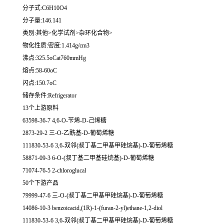
分子式:C6H10O4
分子量:146.141
类别:其他>化学试剂>杂环化合物>
物化性质:密度:1.414g/cm3
沸点:325.5oCat760mmHg
熔点:58-60oC
闪点:150.7oC
储存条件:Refrigerator
13个上游原料
63598-36-7 4,6-O-苄烯-D-己烯糖
2873-29-2 三-O-乙酰基-D-葡萄烯糖
111830-53-6 3,6-双邻(叔丁基二甲基甲硅烷基)-D-葡萄烯糖
58871-09-3 6-O-(叔丁基二甲基硅烷基)-D-葡萄烯糖
71074-76-5 2-chloroglucal
50个下游产品
79999-47-6 三-O-(叔丁基二甲基甲硅烷基)-D-葡萄烯糖
14086-10-3 benzoicacid,(1R)-1-(furan-2-yl)ethane-1,2-diol
111830-53-6 3,6-双邻(叔丁基二甲基甲硅烷基)-D-葡萄烯糖