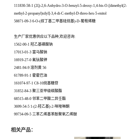
111830-58-1 (2ξ)-2,6-Anhydro-3-O-benzyl-5-deoxy-1,4-bis-O-[dimethyl(2-
methyl-2-propanyl)silyl]-3,4-di-C-methyl-D-threo-hex-5-enitol
58871-09-3 6-O-(叔丁基二甲基硅烷基)-D-葡萄烯糖
生产厂家优惠供应以下品种,欢迎咨询:
1562-00-1 羟乙基磺酸钠
17013-01-3 富马酸钠
16919-27-0 氟钛酸钾
2481-94-9 溶剂黄 56
61789-91-1 霍霍巴油
161074-97-1 C8-10烷基糖苷
31852-84-3 聚三亚甲级碳酸酯
68515-48-0 邻苯二甲酸二异壬酯
3699-54-5 1-(2-羟乙基)-2-咪唑啉酮
99734-09-5 三苯乙烯基苯酚聚氧乙烯醚
相关产品：