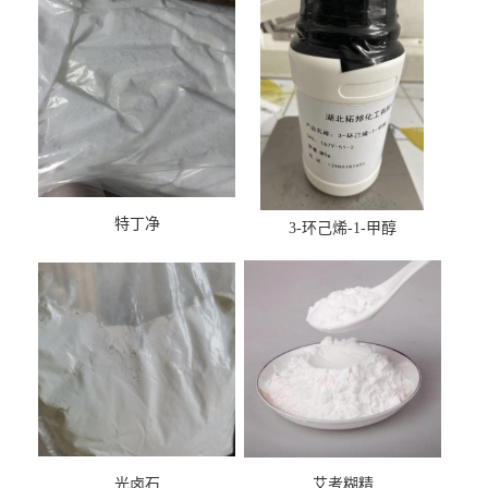
特丁净
3-环己烯-1-甲醇
光卤石
艾考糊精