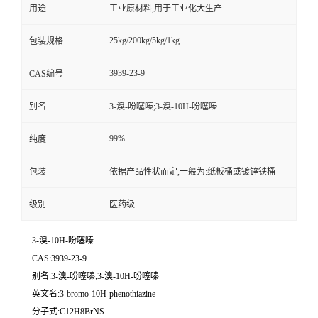
用途
工业原材料,用于工业化大生产
25kg/200kg/5kg/1kg
包装规格
3939-23-9
CAS编号
别名
3-溴-吩噻嗪;3-溴-10H-吩噻嗪
99%
纯度
包装
依据产品性状而定,一般为:纸板桶或镀锌铁桶
级别
医药级
3-溴-10H-吩噻嗪
CAS:3939-23-9
别名:3-溴-吩噻嗪;3-溴-10H-吩噻嗪
英文名:3-bromo-10H-phenothiazine
分子式:C12H8BrNS