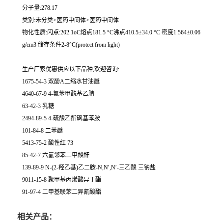
分子量:278.17
类别:未分类>医药中间体>医药中间体
物化性质:闪点:202.1oC熔点181.5 °C沸点410.5±34.0 °C 密度1.564±0.06
g/cm3 储存条件2-8°C(protect from light)
生产厂家优惠供应以下品种,欢迎咨询:
1675-54-3 双酚A二缩水甘油醚
4640-67-9 4-氟苯甲酰基乙腈
63-42-3 乳糖
2494-89-5 4-硫酸乙酯砜基苯胺
101-84-8 二苯醚
5413-75-2 酸性红 73
85-42-7 六氢邻苯二甲酸酐
139-89-9 N-(2-羟乙基)乙二胺-N,N′,N′-三乙酸 三钠盐
9011-15-8 聚甲基丙烯酸异丁酯
91-97-4 二甲基联苯二异氰酸酯
相关产品：