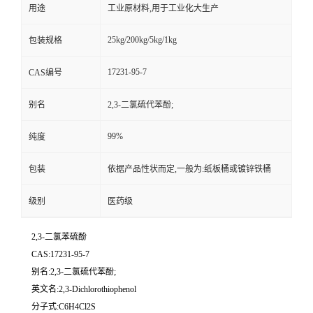
用途
工业原材料,用于工业化大生产
25kg/200kg/5kg/1kg
包装规格
17231-95-7
CAS编号
别名
2,3-二氯硫代苯酚;
99%
纯度
包装
依据产品性状而定,一般为:纸板桶或镀锌铁桶
级别
医药级
2,3-二氯苯硫酚
CAS:17231-95-7
别名:2,3-二氯硫代苯酚;
英文名:2,3-Dichlorothiophenol
分子式:C6H4Cl2S