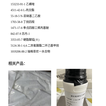
153233-91-1 乙螨唑
4511-42-6 L-丙交酯
55-18-5 N-亚硝基二乙胺
1703-58-8 丁烷四羧
1471-17-6 季戊四醇三烯丙基醚
842-07-9 苏丹-1
3353-05-7 硬脂酸锰(Ⅱ)
5124-30-1 4,4-二异氰酸酯二环己基甲烷
1019206-88-2 瑞格菲尼一水合物
相关产品：