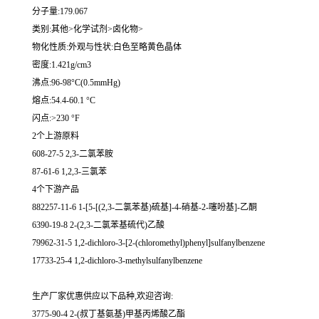
分子量:179.067
类别:其他>化学试剂>卤化物>
物化性质:外观与性状:白色至略黄色晶体
密度:1.421g/cm3
沸点:96-98°C(0.5mmHg)
熔点:54.4-60.1 °C
闪点:>230 °F
2个上游原料
608-27-5 2,3-二氯苯胺
87-61-6 1,2,3-三氯苯
4个下游产品
882257-11-6 1-[5-[(2,3-二氯苯基)硫基]-4-硝基-2-噻吩基]-乙酮
6390-19-8 2-(2,3-二氯苯基硫代)乙酸
79962-31-5 1,2-dichloro-3-[2-(chloromethyl)phenyl]sulfanylbenzene
17733-25-4 1,2-dichloro-3-methylsulfanylbenzene
生产厂家优惠供应以下品种,欢迎咨询:
3775-90-4 2-(叔丁基氨基)甲基丙烯酸乙酯