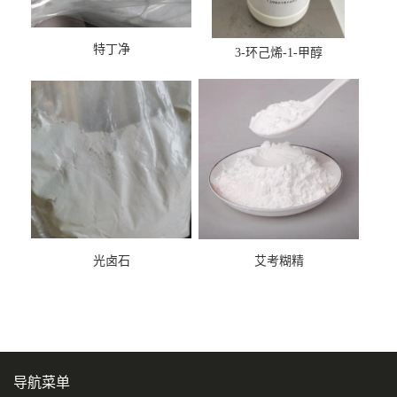
特丁净
3-环己烯-1-甲醇
光卤石
艾考糊精
导航菜单