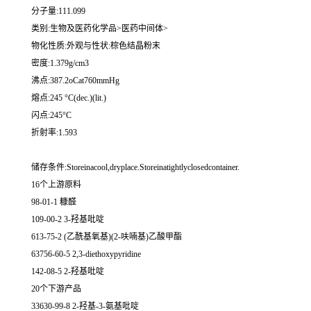
分子量:111.099
类别:生物及医药化学品>医药中间体>
物化性质:外观与性状:棕色结晶粉末
密度:1.379g/cm3
沸点:387.2oCat760mmHg
熔点:245 °C(dec.)(lit.)
闪点:245°C
折射率:1.593
储存条件:Storeinacool,dryplace.Storeinatightlyclosedcontainer.
16个上游原料
98-01-1 糠醛
109-00-2 3-羟基吡啶
613-75-2 (乙酰基氧基)(2-呋喃基)乙酸甲酯
63756-60-5 2,3-diethoxypyridine
142-08-5 2-羟基吡啶
20个下游产品
33630-99-8 2-羟基-3-氨基吡啶