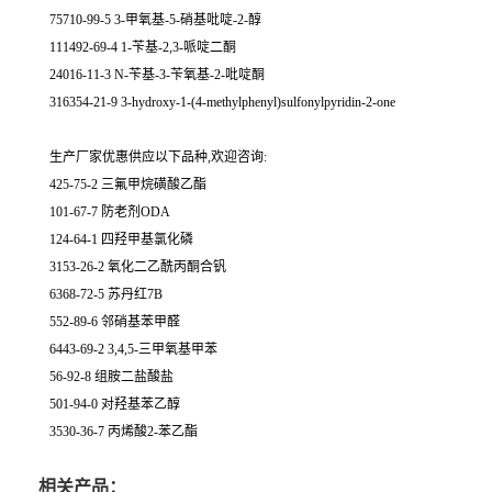
75710-99-5 3-甲氧基-5-硝基吡啶-2-醇
111492-69-4 1-苄基-2,3-哌啶二酮
24016-11-3 N-苄基-3-苄氧基-2-吡啶酮
316354-21-9 3-hydroxy-1-(4-methylphenyl)sulfonylpyridin-2-one
生产厂家优惠供应以下品种,欢迎咨询:
425-75-2 三氟甲烷磺酸乙酯
101-67-7 防老剂ODA
124-64-1 四羟甲基氯化磷
3153-26-2 氧化二乙酰丙酮合钒
6368-72-5 苏丹红7B
552-89-6 邻硝基苯甲醛
6443-69-2 3,4,5-三甲氧基甲苯
56-92-8 组胺二盐酸盐
501-94-0 对羟基苯乙醇
3530-36-7 丙烯酸2-苯乙酯
相关产品：