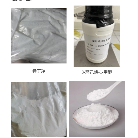
特丁净
3-环己烯-1-甲醇