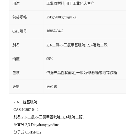
用途
工业原材料,用于工业化大生产
25kg/200kg/5kg/1kg
包装规格
16867-04-2
CAS编号
别名
2,3-二氯-5-三氯甲基吡啶; 2,3-吡啶二醇;
99%
纯度
包装
依据产品性状而定,一般为:纸板桶或镀锌铁桶
级别
医药级
2,3-二羟基吡啶
CAS:16867-04-2
别名:2,3-二氯-5-三氯甲基吡啶; 2,3-吡啶二醇;
英文名:2,3-Dihydroxypyridine
分子式:C5H5NO2