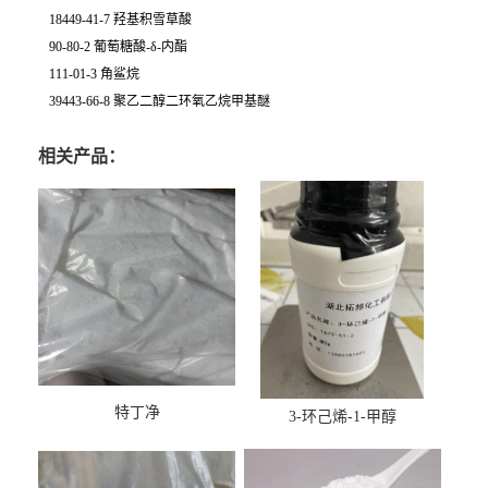
18449-41-7 羟基积雪草酸
90-80-2 葡萄糖酸-δ-内酯
111-01-3 角鲨烷
39443-66-8 聚乙二醇二环氧乙烷甲基醚
相关产品：
特丁净
3-环己烯-1-甲醇