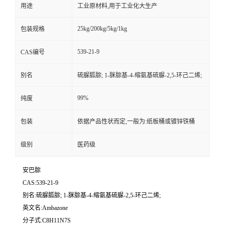
用途
工业原材料,用于工业化大生产
25kg/200kg/5kg/1kg
包装规格
539-21-9
CAS编号
别名
硫脲胍腙; 1-脒腙基-4-缩氨基硫脲-2,5-环己二烯;
99%
纯度
包装
依据产品性状而定,一般为:纸板桶或镀锌铁桶
级别
医药级
安巴腙
CAS:539-21-9
别名:硫脲胍腙; 1-脒腙基-4-缩氨基硫脲-2,5-环己二烯;
英文名:Ambazone
分子式:C8H11N7S