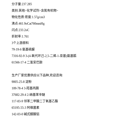
分子量:237.285
类别:其他>化学试剂>含氮有机物>
物化性质:密度:1.57g/cm3
沸点:461.9oCat760mmHg
闪点:233.2oC
折射率:1.761
3个上游原料
79-19-6 氨基硫脲
7316-92-9 3-(4-氧代环己-2,5-二烯-1-亚基)氨基胍
61566-17-4 二氢安巴腙
生产厂家优惠供应以下品种,欢迎咨询:
9005-25-8 淀粉
109-78-4 3-羟基丙腈
37682-29-4 2-硝基苯辛醚
117-83-9 邻苯二甲酸二丁氧基乙酯
65195-55-3 阿维菌素
142-03-0 碱式醋酸铝