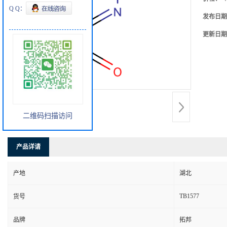
Q Q：
发布日期
更新日期
二维码扫描访问
产品详请
产地
湖北
TB1577
货号
品牌
拓邦