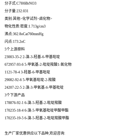
分子式:C7H6BrNO3
分子量:232.031
类别:其他>化学试剂>卤化物>
物化性质:密度:1.713g/cm3
沸点:362.8oCat760mmHg
闪点:173.2oC
5个上游原料
23003-35-2 2-溴-3-羟基-6-甲基吡啶
672957-93-6 5-甲氧基-2-吡啶羧酸1-氧化物
1121-78-4 3-羟基-6-甲基吡啶
29082-92-6 5-甲氧基吡啶-2-羧酸
24207-22-5 2-溴-3-甲氧基-6-甲基吡啶
3个下游产品
178876-92-1 6-溴-5-羟基-2-吡啶羧酸
170235-18-4 6-溴-5-甲氧基吡啶甲酸甲酯
170235-19-5 6-溴-5-羟基-2-吡啶羧酸甲酯
生产厂家优惠供应以下品种,欢迎咨询: