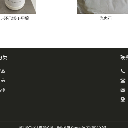
3-环己烯-1-甲醇
光卤石
分类
联
产品
产品
品种
湖北拓邦化工有限公司
版权所有 Copyright (©) 2026
XML