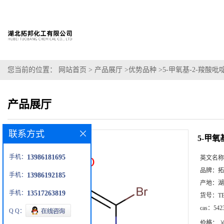
您当前的位置：
网站首页
>
产品展厅
>
优势品种
>
5-甲氧基-2-羧酸吡
产品展厅
联系方式
5-甲氧
手机：
13986181695
英文名称
品牌：
拓
手机：
13986192185
产地：
湖
手机：
13517263819
货号：
T
cas：
542
Q Q：
价格：
￥