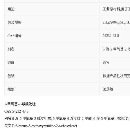
用途
工业原材料,用于
25kg/200kg/5kg/1k
包装规格
54232-43-8
CAS编号
别名
6-溴-5-甲氧基-2
99%
纯度
包装
依据产品性状而定
级别
医药级
5-甲氧基-2-羧酸吡啶
CAS:54232-43-8
别名:6-溴-5-甲氧基-2-吡啶甲酸; 5-甲氧基-6-溴吡啶-2-甲酸; 6-溴-5-甲氧基甲酸吡啶;
英文名:6-bromo-5-methoxypyridine-2-carboxylicaci