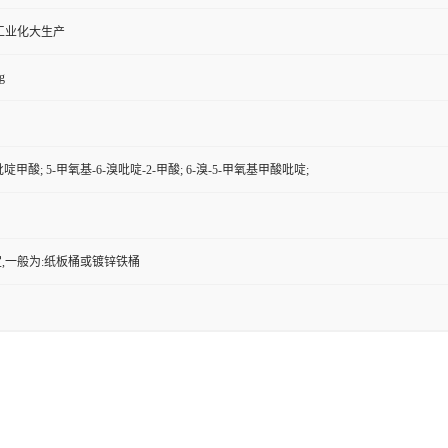
工业化大生产
g
-吡啶甲酸; 5-甲氧基-6-溴吡啶-2-甲酸; 6-溴-5-甲氧基甲酸吡啶;
,一般为:纸板桶或镀锌铁桶