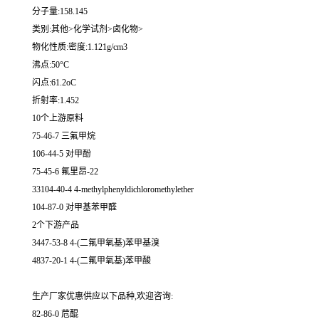
分子量:158.145
类别:其他>化学试剂>卤化物>
物化性质:密度:1.121g/cm3
沸点:50°C
闪点:61.2oC
折射率:1.452
10个上游原料
75-46-7 三氟甲烷
106-44-5 对甲酚
75-45-6 氟里昂-22
33104-40-4 4-methylphenyldichloromethylether
104-87-0 对甲基苯甲醛
2个下游产品
3447-53-8 4-(二氟甲氧基)苯甲基溴
4837-20-1 4-(二氟甲氧基)苯甲酸
生产厂家优惠供应以下品种,欢迎咨询:
82-86-0 苊醌