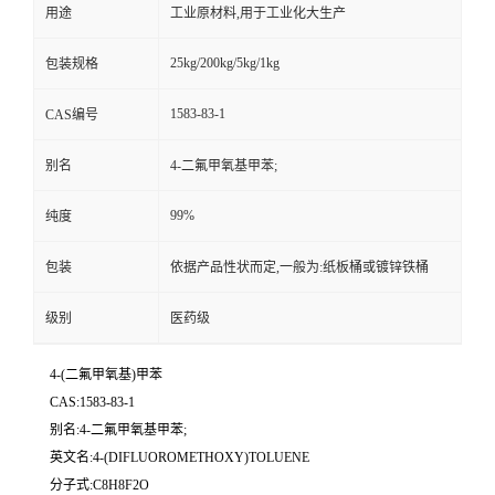
用途
工业原材料,用于工业化大生产
25kg/200kg/5kg/1kg
包装规格
1583-83-1
CAS编号
别名
4-二氟甲氧基甲苯;
99%
纯度
包装
依据产品性状而定,一般为:纸板桶或镀锌铁桶
级别
医药级
4-(二氟甲氧基)甲苯
CAS:1583-83-1
别名:4-二氟甲氧基甲苯;
英文名:4-(DIFLUOROMETHOXY)TOLUENE
分子式:C8H8F2O