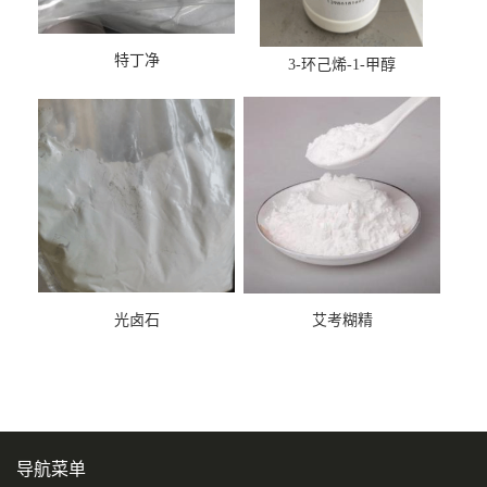
特丁净
3-环己烯-1-甲醇
光卤石
艾考糊精
导航菜单