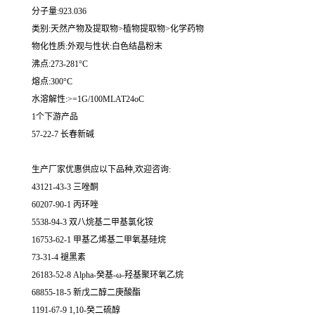
分子量:923.036
类别:天然产物及提取物>植物提取物>化学药物
物化性质:外观与性状:白色结晶粉末
沸点:273-281°C
熔点:300°C
水溶解性:>=1G/100MLAT24oC
1个下游产品
57-22-7 长春新碱
生产厂家优惠供应以下品种,欢迎咨询:
43121-43-3 三唑酮
60207-90-1 丙环唑
5538-94-3 双八烷基二甲基氯化铵
16753-62-1 甲基乙烯基二甲氧基硅烷
73-31-4 褪黑素
26183-52-8 Alpha-癸基-ω-羟基聚环氧乙烷
68855-18-5 新戊二醇二庚酸酯
1191-67-9 1,10-癸二硫醇