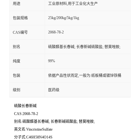
用途
工业原材料,用于工业化大生产
25kg/200kg/5kg/1kg
包装规格
2068-78-2
CAS编号
别名
硫酸醛基长春碱; 长春新碱硫酸盐; 替莫唑胺;
99%
纯度
包装
依据产品性状而定,一般为:纸板桶或镀锌铁桶
级别
医药级
硫酸长春新碱
CAS:2068-78-2
别名:硫酸醛基长春碱; 长春新碱硫酸盐; 替莫唑胺;
英文名:VincristineSulfate
分子式:C46H58N4O14S