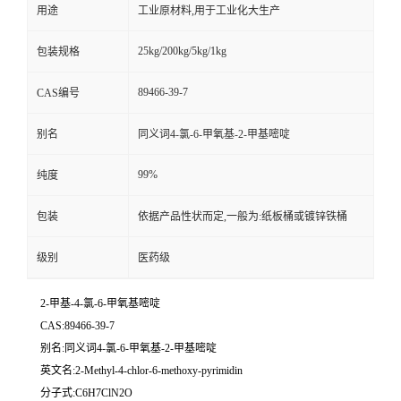
用途
工业原材料,用于工业化大生产
25kg/200kg/5kg/1kg
包装规格
89466-39-7
CAS编号
别名
同义词4-氯-6-甲氧基-2-甲基嘧啶
99%
纯度
包装
依据产品性状而定,一般为:纸板桶或镀锌铁桶
级别
医药级
2-甲基-4-氯-6-甲氧基嘧啶
CAS:89466-39-7
别名:同义词4-氯-6-甲氧基-2-甲基嘧啶
英文名:2-Methyl-4-chlor-6-methoxy-pyrimidin
分子式:C6H7ClN2O