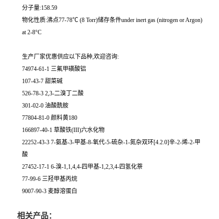
分子量:158.59
物化性质:沸点77-78℃ (8 Torr)储存条件under inert gas (nitrogen or Argon)
at 2-8°C
生产厂家优惠供应以下品种,欢迎咨询:
74974-61-1 三氟甲磺酸铝
107-43-7 甜菜碱
526-78-3 2,3-二溴丁二酸
301-02-0 油酸酰胺
77804-81-0 颜料黄180
166897-40-1 草酸铁(III)六水化物
22252-43-3 7-氨基-3-甲基-8-氧代-5-硫杂-1-氮杂双环[4.2.0]辛-2-烯-2-甲
酸
27452-17-1 6-溴-1,1,4,4-四甲基-1,2,3,4-四氢化萘
77-99-6 三羟甲基丙烷
9007-90-3 麦醇溶蛋白
相关产品：