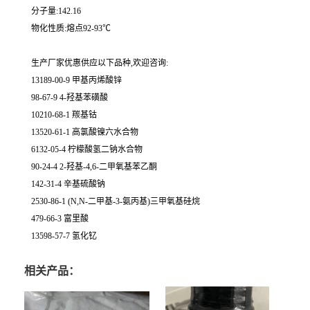
分子量:142.16
物化性质:熔点92-93℃
生产厂家优惠供应以下品种,欢迎咨询:
13189-00-9 甲基丙烯酸锌
98-67-9 4-羟基苯磺酸
10210-68-1 羰基钴
13520-61-1 高氯酸镍六水合物
6132-05-4 柠檬酸氢二钠水合物
90-24-4 2-羟基-4,6-二甲氧基苯乙酮
142-31-4 辛基硫酸钠
2530-86-1 (N,N-二甲基-3-氨丙基)三甲氧基硅烷
479-66-3 富里酸
13598-57-7 氢化钇
相关产品：