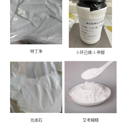
特丁净
3-环己烯-1-甲醇
光卤石
艾考糊精