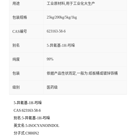
用途
工业原材料,用于工业化大生产
25kg/200kg/5kg/1kg
包装规格
623163-58-6
CAS编号
别名
5-异氰基-1H-吲哚
99%
纯度
包装
依据产品性状而定,一般为:纸板桶或镀锌铁桶
级别
医药级
5-异氰基-1H-吲哚
CAS:623163-58-6
别名:5-异氰基-1H-吲哚
英文名:5-ISOCYANOINDOL
分子式:C9H6N2