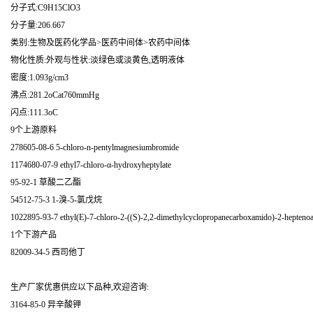
分子式:C9H15ClO3
分子量:206.667
类别:生物及医药化学品>医药中间体>农药中间体
物化性质:外观与性状:淡绿色或淡黄色,透明液体
密度:1.093g/cm3
沸点:281.2oCat760mmHg
闪点:111.3oC
9个上游原料
278605-08-6 5-chloro-n-pentylmagnesiumbromide
1174680-07-9 ethyl7-chloro-α-hydroxyheptylate
95-92-1 草酸二乙酯
54512-75-3 1-溴-5-氯戊烷
1022895-93-7 ethyl(E)-7-chloro-2-((S)-2,2-dimethylcyclopropanecarboxamido)-2-heptenoa
1个下游产品
82009-34-5 西司他丁
生产厂家优惠供应以下品种,欢迎咨询:
3164-85-0 异辛酸钾