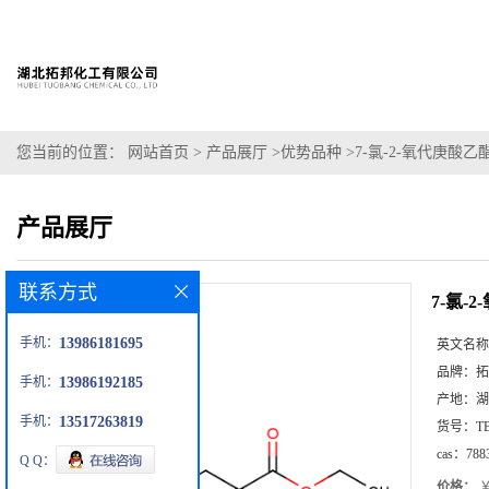
您当前的位置：
网站首页
>
产品展厅
>
优势品种
>
7-氯-2-氧代庚酸乙
产品展厅
联系方式
7-氯-
手机：
13986181695
英文名称
品牌：
拓
手机：
13986192185
产地：
湖
手机：
13517263819
货号：
T
cas：
788
Q Q：
价格：
￥