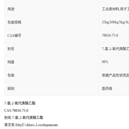
用途
工业原材料,用于
25kg/200kg/5kg/1k
包装规格
78834-75-0
CAS编号
别名
7-氯-2-氧代庚酸
99%
纯度
包装
依据产品性状而定
级别
医药级
7-氯-2-氧代庚酸乙酯
CAS:78834-75-0
别名:7-氯-2-氧代庚酸乙酯
英文名:Ethyl7-chloro-2-oxoheptanoate