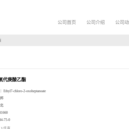
公司首页
公司介绍
公司动
酯
2-氧代庚酸乙酯
：
Ethyl7-chloro-2-oxoheptanoate
邦
北
B1660
34-75-0
1/千克