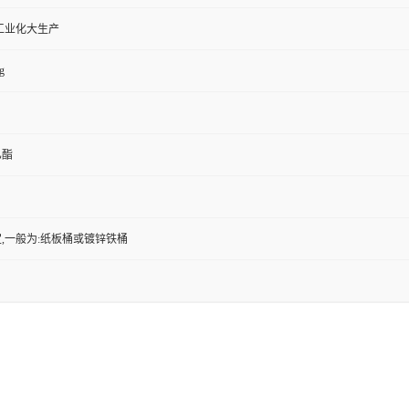
工业化大生产
g
乙酯
,一般为:纸板桶或镀锌铁桶