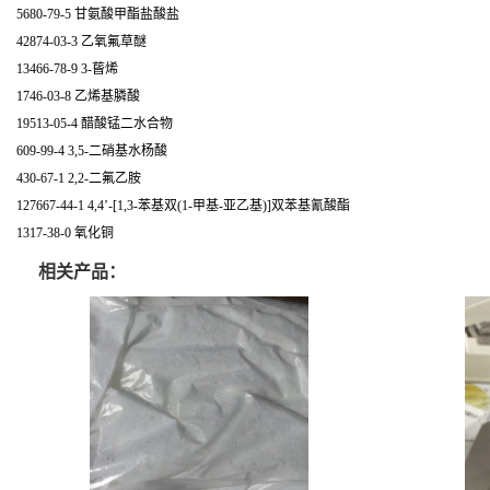
5680-79-5 甘氨酸甲酯盐酸盐
42874-03-3 乙氧氟草醚
13466-78-9 3-蒈烯
1746-03-8 乙烯基膦酸
19513-05-4 醋酸锰二水合物
609-99-4 3,5-二硝基水杨酸
430-67-1 2,2-二氟乙胺
127667-44-1 4,4’-[1,3-苯基双(1-甲基-亚乙基)]双苯基氰酸酯
1317-38-0 氧化铜
相关产品：