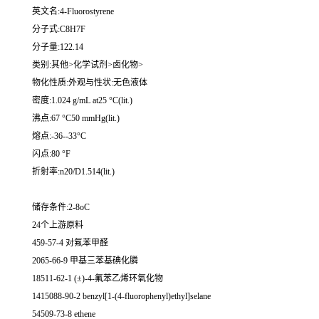
英文名:4-Fluorostyrene
分子式:C8H7F
分子量:122.14
类别:其他>化学试剂>卤化物>
物化性质:外观与性状:无色液体
密度:1.024 g/mL at25 °C(lit.)
沸点:67 °C50 mmHg(lit.)
熔点:-36--33°C
闪点:80 °F
折射率:n20/D1.514(lit.)
储存条件:2-8oC
24个上游原料
459-57-4 对氟苯甲醛
2065-66-9 甲基三苯基碘化膦
18511-62-1 (±)-4-氟苯乙烯环氧化物
1415088-90-2 benzyl[1-(4-fluorophenyl)ethyl]selane
54509-73-8 ethene