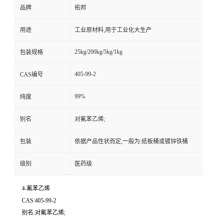
品牌
拓邦
用途
工业原材料,用于工业化大生产
25kg/200kg/5kg/1kg
包装规格
405-99-2
CAS编号
99%
纯度
别名
对氟苯乙烯;
包装
依据产品性状而定,一般为:纸板桶或镀锌铁桶
级别
医药级
4-氟苯乙烯
CAS:405-99-2
别名:对氟苯乙烯;