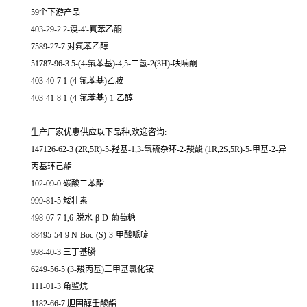
59个下游产品
403-29-2 2-溴-4'-氟苯乙酮
7589-27-7 对氟苯乙醇
51787-96-3 5-(4-氟苯基)-4,5-二氢-2(3H)-呋喃酮
403-40-7 1-(4-氟苯基)乙胺
403-41-8 1-(4-氟苯基)-1-乙醇
生产厂家优惠供应以下品种,欢迎咨询:
147126-62-3 (2R,5R)-5-羟基-1,3-氧硫杂环-2-羧酸 (1R,2S,5R)-5-甲基-2-异
丙基环己酯
102-09-0 碳酸二苯酯
999-81-5 矮壮素
498-07-7 1,6-脱水-β-D-葡萄糖
88495-54-9 N-Boc-(S)-3-甲酸哌啶
998-40-3 三丁基膦
6249-56-5 (3-羧丙基)三甲基氯化铵
111-01-3 角鲨烷
1182-66-7 胆固醇壬酸酯