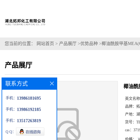
您当前的位置：
网站首页
>
产品展厅
>
优势品种
>
椰油酰胺甲基MEA(C
产品展厅
联系方式
椰油酰胺
手机：
13986181695
英文名称
品牌：
拓
手机：
13986192185
产地：
湖
手机：
13517263819
货号：
T
cas：
371
Q Q：
价格：
￥