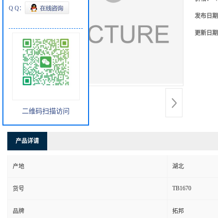
Q Q：
发布日期
更新日期
二维码扫描访问
产品详请
产地
湖北
TB1670
货号
品牌
拓邦