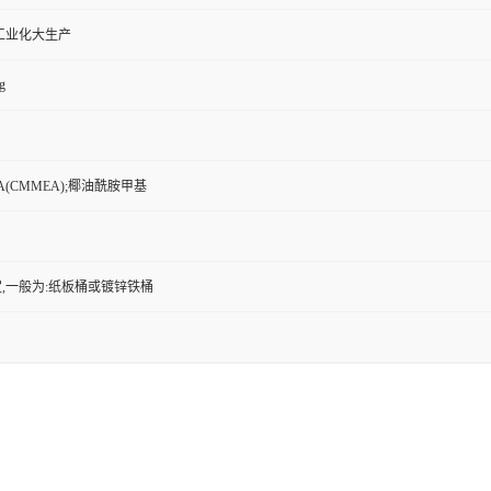
工业化大生产
g
(CMMEA);椰油酰胺甲基
,一般为:纸板桶或镀锌铁桶