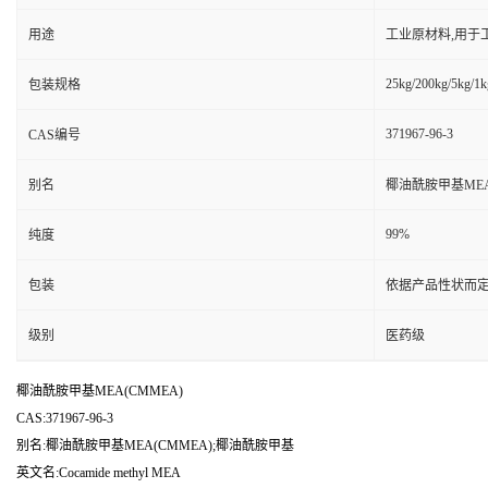
用途
工业原材料,用于
25kg/200kg/5kg/1k
包装规格
371967-96-3
CAS编号
别名
椰油酰胺甲基MEA
99%
纯度
包装
依据产品性状而定
级别
医药级
椰油酰胺甲基MEA(CMMEA)
CAS:371967-96-3
别名:椰油酰胺甲基MEA(CMMEA);椰油酰胺甲基
英文名:Cocamide methyl MEA