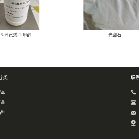
3-环己烯-1-甲醇
光卤石
分类
联
产品
产品
品种