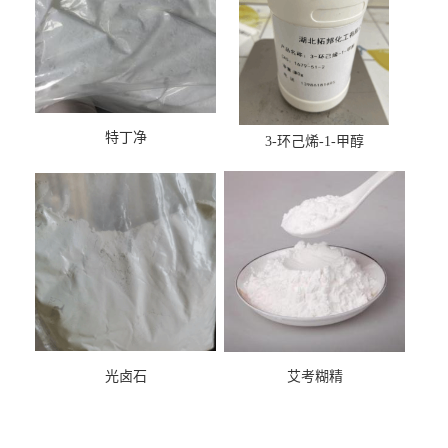
特丁净
3-环己烯-1-甲醇
光卤石
艾考糊精