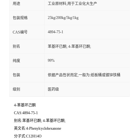
用途
工业原材料,用于工业化大生产
25kg/200kg/5kg/1kg
包装规格
4894-75-1
CAS编号
别名
苯基环已酮; 4-苯基环已酮;
99%
纯度
包装
依据产品性状而定,一般为:纸板桶或镀锌铁桶
级别
医药级
4-苯基环己酮
CAS:4894-75-1
别名:苯基环已酮; 4-苯基环已酮;
英文名:4-Phenylcyclohexanone
分子式:C12H14O