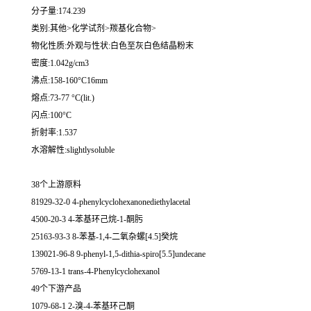
分子量:174.239
类别:其他>化学试剂>羰基化合物>
物化性质:外观与性状:白色至灰白色结晶粉末
密度:1.042g/cm3
沸点:158-160°C16mm
熔点:73-77 °C(lit.)
闪点:100°C
折射率:1.537
水溶解性:slightlysoluble
38个上游原料
81929-32-0 4-phenylcyclohexanonediethylacetal
4500-20-3 4-苯基环己烷-1-酮肟
25163-93-3 8-苯基-1,4-二氧杂螺[4.5]癸烷
139021-96-8 9-phenyl-1,5-dithia-spiro[5.5]undecane
5769-13-1 trans-4-Phenylcyclohexanol
49个下游产品
1079-68-1 2-溴-4-苯基环己酮