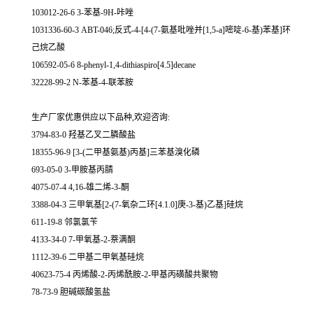
103012-26-6 3-苯基-9H-咔唑
1031336-60-3 ABT-046;反式-4-[4-(7-氨基吡唑并[1,5-a]嘧啶-6-基)苯基]环
己烷乙酸
106592-05-6 8-phenyl-1,4-dithiaspiro[4.5]decane
32228-99-2 N-苯基-4-联苯胺
生产厂家优惠供应以下品种,欢迎咨询:
3794-83-0 羟基乙叉二膦酸盐
18355-96-9 [3-(二甲基氨基)丙基]三苯基溴化磷
693-05-0 3-甲胺基丙腈
4075-07-4 4,16-雄二烯-3-酮
3388-04-3 三甲氧基[2-(7-氧杂二环[4.1.0]庚-3-基)乙基]硅烷
611-19-8 邻氯氯苄
4133-34-0 7-甲氧基-2-萘满酮
1112-39-6 二甲基二甲氧基硅烷
40623-75-4 丙烯酸-2-丙烯酰胺-2-甲基丙磺酸共聚物
78-73-9 胆碱碳酸氢盐