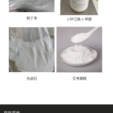
特丁净
3-环己烯-1-甲醇
光卤石
艾考糊精