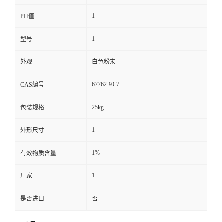
1
PH值
1
型号
外观
白色粉末
67762-90-7
CAS编号
25kg
包装规格
1
外形尺寸
1%
有效物质含量
1
厂家
是否进口
否